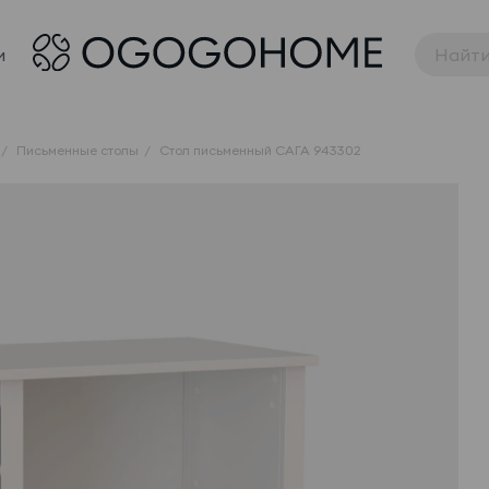
и
Письменные столы
Стол письменный САГА 943302