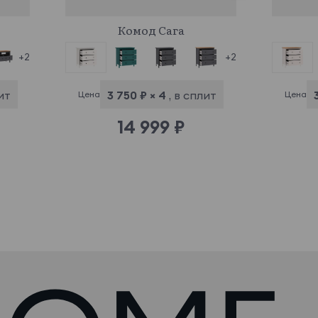
942678
Комод Сага
+2
+2
ит
3 750 ₽ × 4
, в сплит
Цена
Цена
14 999 ₽