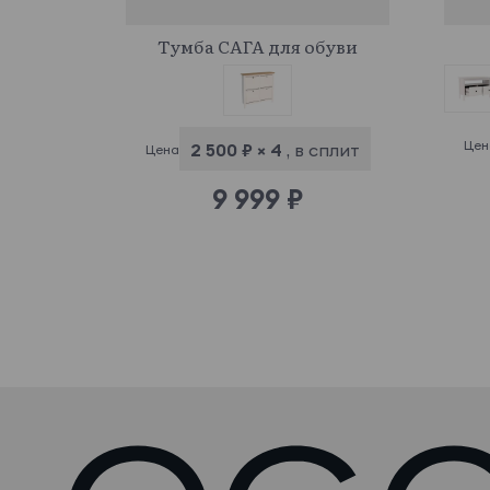
943320
Тумба САГА для обуви
Цен
2 500 ₽ × 4
, в сплит
Цена
9 999 ₽