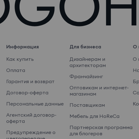
Информация
Для бизнеса
О 
Как купить
Дизайнерам и
О 
архитекторам
Оплата
На
Франчайзинг
Гарантия и возврат
Б
Оптовикам и интернет-
Договор-оферта
Со
магазинам
Персональные данные
Ко
Поставщикам
Агентский договор-
Мебель для HoReCa
оферта
Партнерская программа
Предупреждение о
для блогеров
цветопередаче