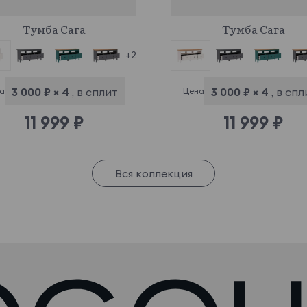
942707
942708
Тумба Сага
Тумба Сага
+2
3 000 ₽ × 4
, в сплит
3 000 ₽ × 4
, в спл
а
Цена
11 999 ₽
11 999 ₽
Вся коллекция