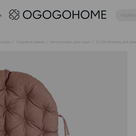
и
ссуары
Садовый декор
Аксессуары для сада
23/02 Матрац для ди