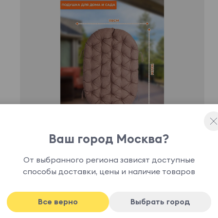
Ваш город Москва?
От выбранного региона зависят доступные
способы доставки, цены и наличие товаров
ль. Он идеально подходит длякресла Мамасан,
Все верно
Выбрать город
сть. Подушка изготовлена изэкошерсти в