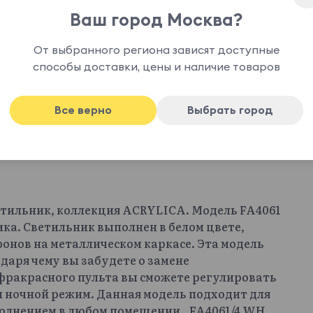
Ваш город Москва?
От выбранного региона зависят доступные
способы доставки, цены и наличие товаров
Все верно
Выбрать город
тильник, коллекция ACRYLICA. Модель FA4061
ка. Светильник выполнен в белом цвете,
онов на металлическом каркасе. Эта модель
аря чему вы забудете о замене
фракрасного пульта вы сможете регулировать
 ночной режим. Данная модель подходит для
олнением в любом помещении.. FA4061/4 WH