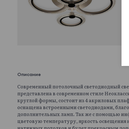
Описание
Современный потолочный светодиодный све
представлена в современном стиле Неокласси
круглой формы, состоит из 4 акриловых плаф
оснащена встроенными светодиодами, благод
дополнительных ламп. Так же с помощью ин
цветовую температуру, яркость освещения и
натяжных потолков и будет прекрасным доп