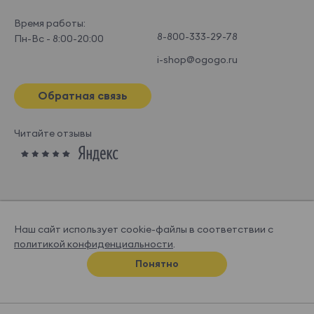
Время работы:
8-800-333-29-78
Пн-Вс - 8:00-20:00
i-shop@ogogo.ru
Обратная связь
Читайте отзывы
Наш сайт использует cookie-файлы в соответствии с
политикой конфиденциальности
.
© OGOGOHOME, 2026
Понятно
Спроектировано и нарисовано в
Супрематике