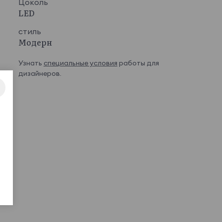
Цоколь
LED
стиль
Модерн
Узнать
специальные условия
работы для
дизайнеров.