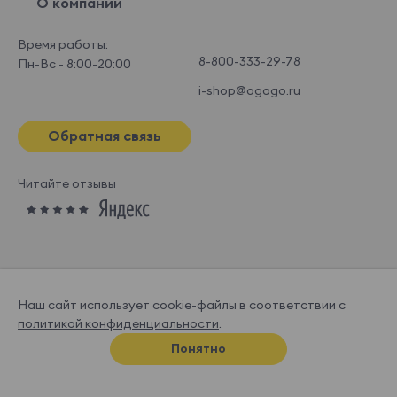
О компании
Время работы:
8-800-333-29-78
Пн-Вс - 8:00-20:00
i-shop@ogogo.ru
Обратная связь
Читайте отзывы
Наш сайт использует cookie-файлы в соответствии с
политикой конфиденциальности
.
© OGOGOHOME, 2026
Понятно
Спроектировано и нарисовано в
Супрематике