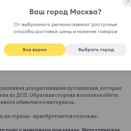
Ваш город Москва?
От выбранного региона зависят доступные
способы доставки, цены и наличие товаров
Все верно
Выбрать город
крашенная декоративными пуговицами, которые
ена из ДСП. Обратная сторона изголовья обита
овного обивочного материала.
иц на стразы - приобретаются отдельно.
те цену у менеджера при заказе. Металлическое