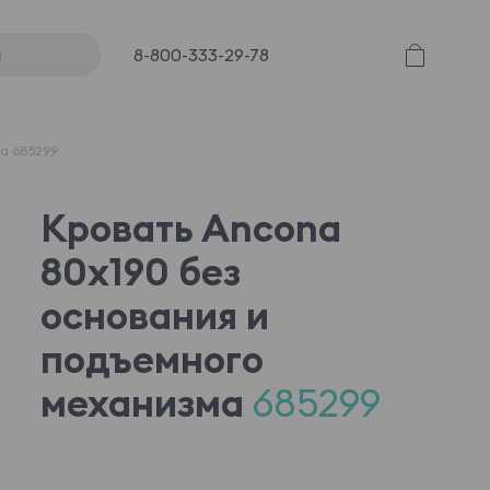
8-800-333-29-78
ма 685299
Кровать Ancona
80x190 без
основания и
подъемного
механизма
685299