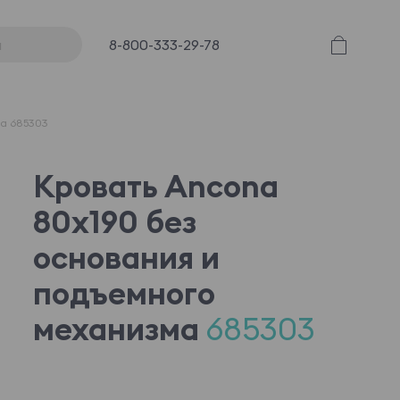
8-800-333-29-78
ма 685303
Кровать Ancona
80x190 без
основания и
подъемного
механизма
685303