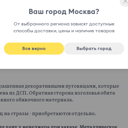
Ваш город Москва?
От выбранного региона зависят доступные
способы доставки, цены и наличие товаров
Все верно
Выбрать город
крашенная декоративными пуговицами, которые
ена из ДСП. Обратная сторона изголовья обита
овного обивочного материала.
иц на стразы - приобретаются отдельно.
те цену у менеджера при заказе. Металлическое