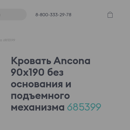
8-800-333-29-78
ма 685399
Кровать Ancona
90x190 без
основания и
подъемного
механизма
685399