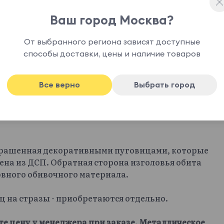
Ваш город Москва?
От выбранного региона зависят доступные
способы доставки, цены и наличие товаров
Все верно
Выбрать город
крашенная декоративными пуговицами, которые
ена из ДСП. Обратная сторона изголовья обита
овного обивочного материала.
иц на стразы - приобретаются отдельно.
те цену у менеджера при заказе. Металлическое