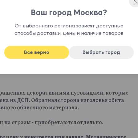
Ваш город Москва?
От выбранного региона зависят доступные
способы доставки, цены и наличие товаров
Все верно
Выбрать город
крашенная декоративными пуговицами, которые
ена из ДСП. Обратная сторона изголовья обита
овного обивочного материала.
иц на стразы - приобретаются отдельно.
те цену у менеджера при заказе. Металлическое