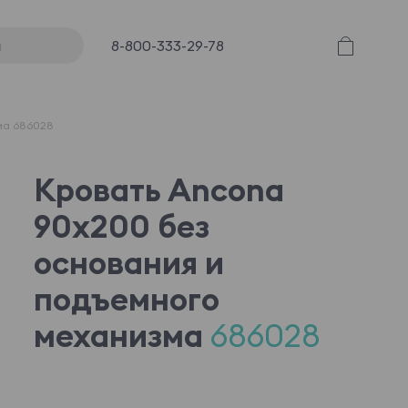
8-800-333-29-78
ма 686028
Кровать Ancona
90x200 без
основания и
подъемного
механизма
686028