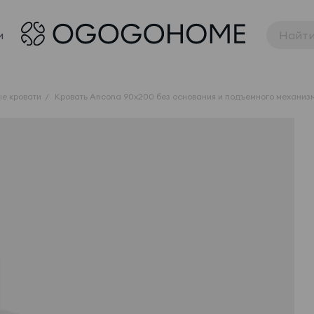
и
е кровати
Кровать Ancona 90x200 без основания и подъемного механиз