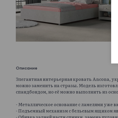
Описание
Элегантная интерьерная кровать Ancona, у
можно заменить на стразы. Модель изготовл
спандбондом, но её можно выполнить из осн
- Металлическое основание с ламелями уже 
- Подъемный механизм с бельевым ящиком яв
- Обивка задней части спинки, замена пугов