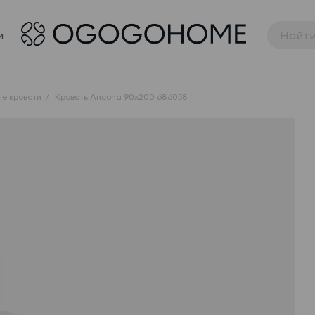
и
е кровати
Кровать Ancona 90x200 686058