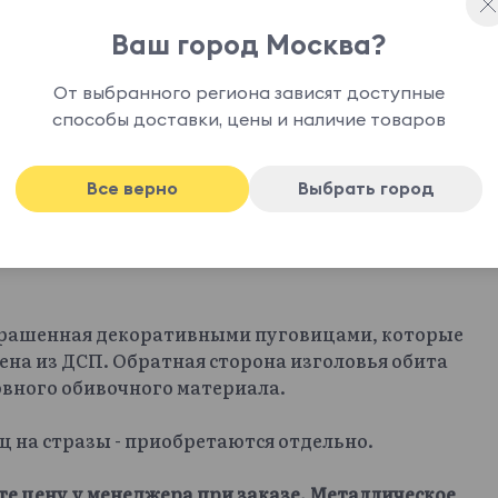
Ваш город Москва?
От выбранного региона зависят доступные
способы доставки, цены и наличие товаров
Все верно
Выбрать город
крашенная декоративными пуговицами, которые
ена из ДСП. Обратная сторона изголовья обита
овного обивочного материала.
иц на стразы - приобретаются отдельно.
те цену у менеджера при заказе. Металлическое