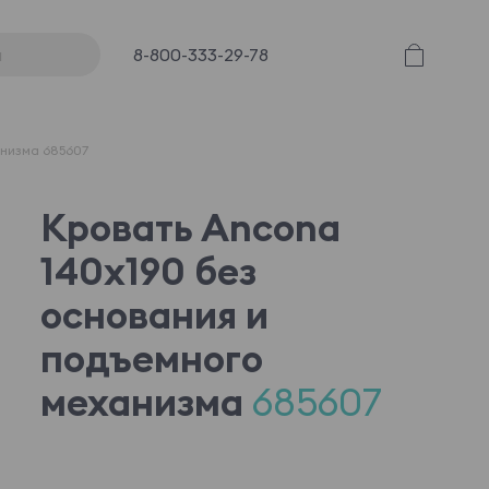
8-800-333-29-78
анизма 685607
Кровать Ancona
140x190 без
основания и
подъемного
механизма
685607