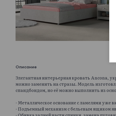
Описание
Элегантная интерьерная кровать Ancona, у
можно заменить на стразы. Модель изготовл
спандбондом, но её можно выполнить из осн
- Металлическое основание с ламелями уже 
- Подъемный механизм с бельевым ящиком яв
- Обивка задней части спинки, замена пугов