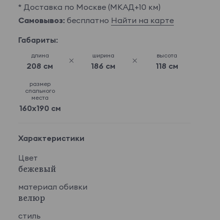
* Доставка по Москве (МКАД+10 км)
Самовывоз:
бесплатно
Найти на карте
Габариты:
длина
ширина
высота
208 см
186 см
118 см
размер
спального
места
160x190 см
Характеристики
Цвет
бежевый
материал обивки
велюр
стиль