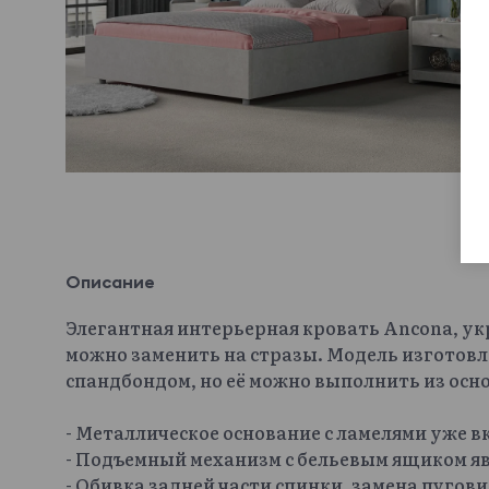
Описание
Элегантная интерьерная кровать Ancona, у
можно заменить на стразы. Модель изготовл
спандбондом, но её можно выполнить из осн
- Металлическое основание с ламелями уже 
- Подъемный механизм с бельевым ящиком яв
- Обивка задней части спинки, замена пугов