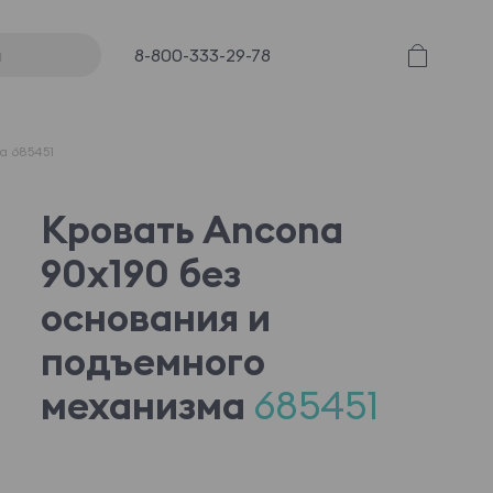
8-800-333-29-78
а 685451
Кровать Ancona
90x190 без
основания и
подъемного
механизма
685451