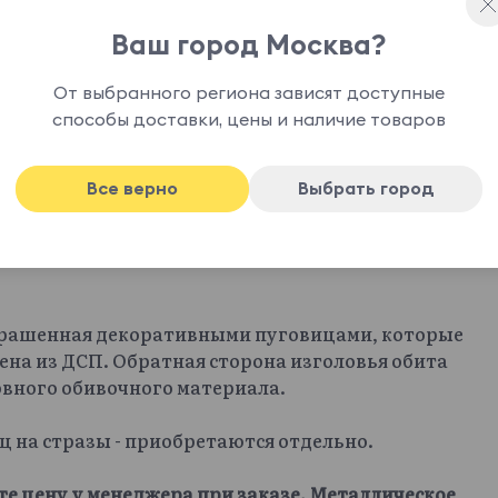
Ваш город Москва?
От выбранного региона зависят доступные
способы доставки, цены и наличие товаров
Все верно
Выбрать город
крашенная декоративными пуговицами, которые
ена из ДСП. Обратная сторона изголовья обита
овного обивочного материала.
иц на стразы - приобретаются отдельно.
те цену у менеджера при заказе. Металлическое