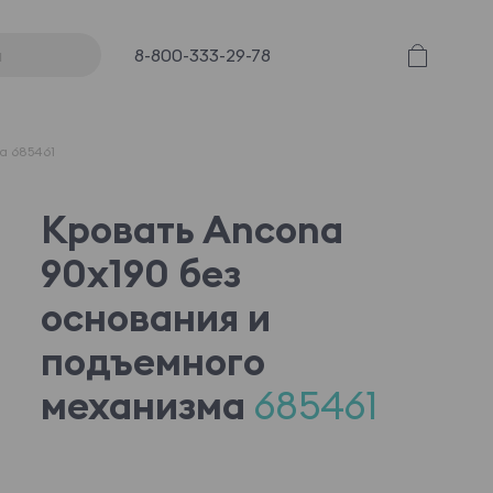
8-800-333-29-78
а 685461
Кровать Ancona
90x190 без
основания и
подъемного
механизма
685461