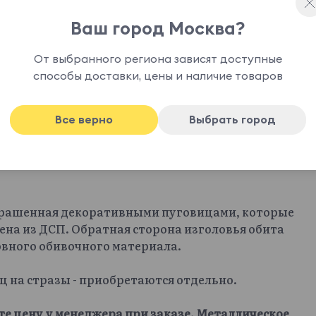
Ваш город Москва?
От выбранного региона зависят доступные
способы доставки, цены и наличие товаров
Все верно
Выбрать город
крашенная декоративными пуговицами, которые
ена из ДСП. Обратная сторона изголовья обита
овного обивочного материала.
иц на стразы - приобретаются отдельно.
те цену у менеджера при заказе. Металлическое