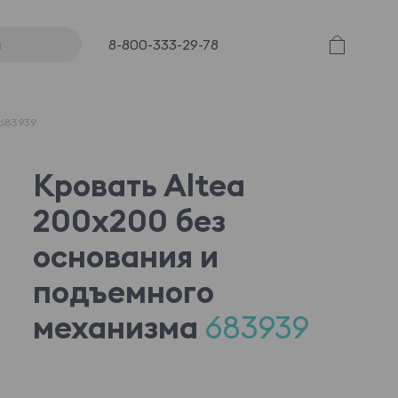
8-800-333-29-78
 683939
Кровать Altea
200x200 без
основания и
подъемного
механизма
683939