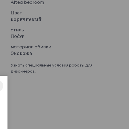
Altea bedroom
Цвет
коричневый
стиль
Лофт
материал обивки
Экокожа
Узнать
специальные условия
работы для
дизайнеров.