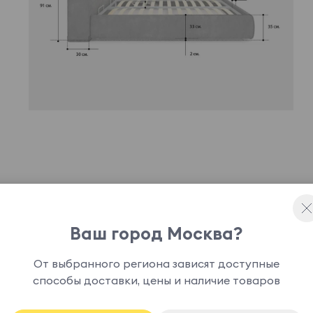
ное дизайнерское решение, способное привнести
 доставить истинное эстетическое
Ваш город Москва?
офт может быть укомплектована подъемным
анения.
От выбранного региона зависят доступные
способы доставки, цены и наличие товаров
основание кровати является опцией и