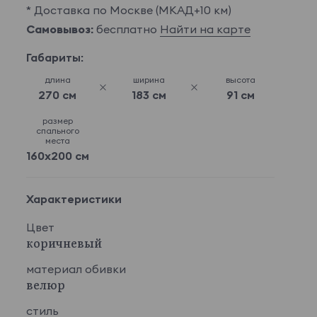
* Доставка по Москве (МКАД+10 км)
Самовывоз:
бесплатно
Найти на карте
Габариты:
длина
ширина
высота
270 см
183 см
91 см
размер
спального
места
160x200 см
Характеристики
Цвет
коричневый
материал обивки
велюр
стиль