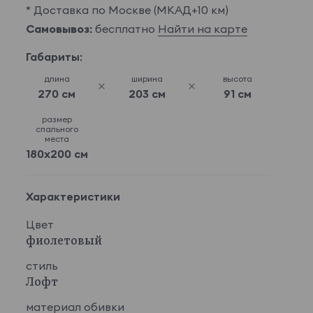
* Доставка по Москве (МКАД+10 км)
Самовывоз:
бесплатно
Найти на карте
Габариты:
длина
ширина
высота
270 см
203 см
91 см
размер
спального
места
180x200 см
Характеристики
Цвет
фиолетовый
стиль
Лофт
материал обивки