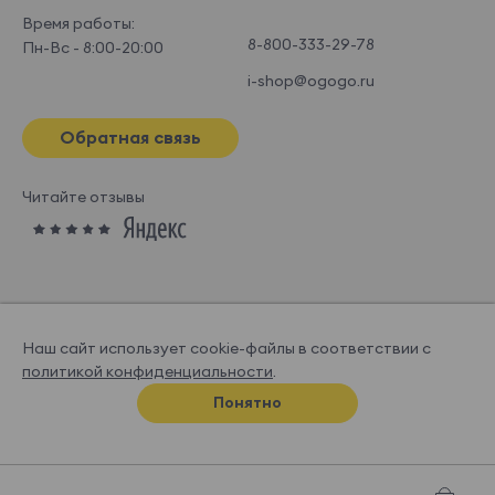
Время работы:
8-800-333-29-78
Пн-Вс - 8:00-20:00
i-shop@ogogo.ru
Обратная связь
Читайте отзывы
Наш сайт использует cookie-файлы в соответствии с
политикой конфиденциальности
.
© OGOGOHOME, 2026
Понятно
Спроектировано и нарисовано в
Супрематике