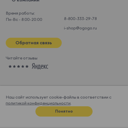
Время работы:
8-800-333-29-78
Пн-Вс - 8:00-20:00
i-shop@ogogo.ru
Обратная связь
Читайте отзывы
Наш сайт использует cookie-файлы в соответствии с
политикой конфиденциальности
.
© OGOGOHOME, 2026
Понятно
Спроектировано и нарисовано в
Супрематике