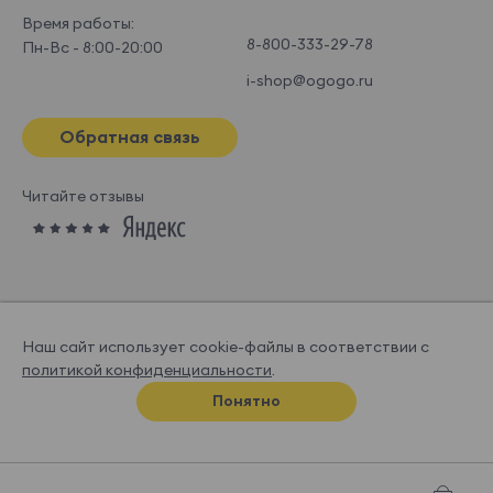
Время работы:
8-800-333-29-78
Пн-Вс - 8:00-20:00
i-shop@ogogo.ru
Обратная связь
Читайте отзывы
Наш сайт использует cookie-файлы в соответствии с
политикой конфиденциальности
.
© OGOGOHOME, 2026
Понятно
Спроектировано и нарисовано в
Супрематике