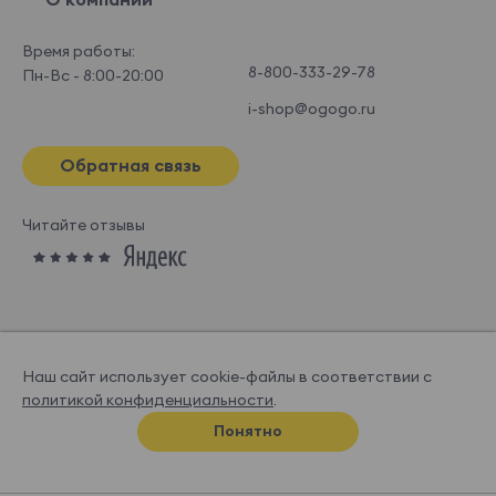
Время работы:
8-800-333-29-78
Пн-Вс - 8:00-20:00
i-shop@ogogo.ru
Обратная связь
Читайте отзывы
Наш сайт использует cookie-файлы в соответствии с
политикой конфиденциальности
.
© OGOGOHOME, 2026
Понятно
Спроектировано и нарисовано в
Супрематике