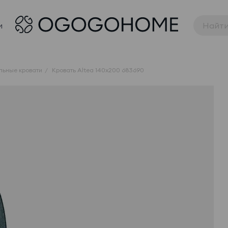
и
льные кровати
Кровать Altea 140x200 683690