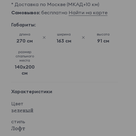
* Доставка по Москве (МКАД+10 км)
Самовывоз:
бесплатно
Найти на карте
Габариты:
длина
ширина
высота
270 см
163 см
91 см
размер
спального
места
140x200
см
Характеристики
Цвет
зеленый
стиль
Лофт