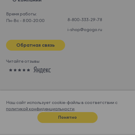
Время работы:
8-800-333-29-78
Пн-Вс - 8:00-20:00
i-shop@ogogo.ru
Обратная связь
Читайте отзывы
Наш сайт использует cookie-файлы в соответствии с
политикой конфиденциальности
.
© OGOGOHOME, 2026
Понятно
Спроектировано и нарисовано в
Супрематике