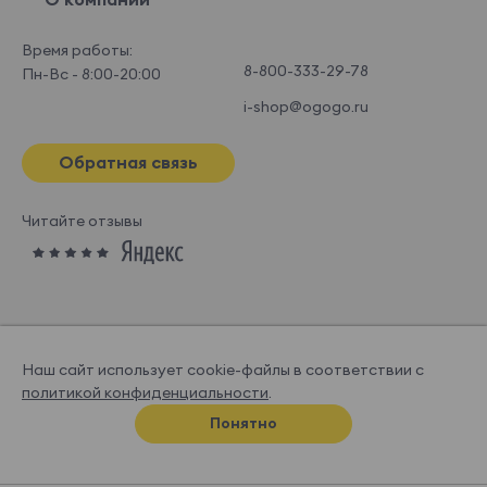
Время работы:
8-800-333-29-78
Пн-Вс - 8:00-20:00
i-shop@ogogo.ru
Обратная связь
Читайте отзывы
Наш сайт использует cookie-файлы в соответствии с
политикой конфиденциальности
.
© OGOGOHOME, 2026
Понятно
Спроектировано и нарисовано в
Супрематике