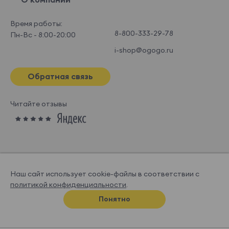
Время работы:
8-800-333-29-78
Пн-Вс - 8:00-20:00
i-shop@ogogo.ru
Обратная связь
Читайте отзывы
Наш сайт использует cookie-файлы в соответствии с
политикой конфиденциальности
.
© OGOGOHOME, 2026
Понятно
Спроектировано и нарисовано в
Супрематике