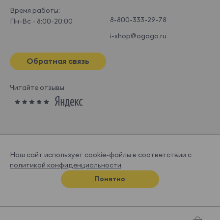
Время работы:
8-800-333-29-78
Пн-Вс - 8:00-20:00
i-shop@ogogo.ru
Обратная связь
Читайте отзывы
Наш сайт использует cookie-файлы в соответствии с
политикой конфиденциальности
.
© OGOGOHOME, 2026
Понятно
Спроектировано и нарисовано в
Супрематике