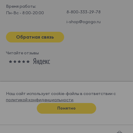
Время работы:
8-800-333-29-78
Пн-Вс - 8:00-20:00
i-shop@ogogo.ru
Обратная связь
Читайте отзывы
Наш сайт использует cookie-файлы в соответствии с
политикой конфиденциальности
.
© OGOGOHOME, 2026
Понятно
Спроектировано и нарисовано в
Супрематике