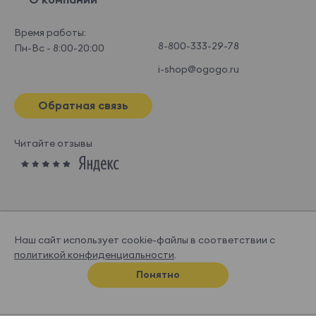
Время работы:
8-800-333-29-78
Пн-Вс - 8:00-20:00
i-shop@ogogo.ru
Обратная связь
Читайте отзывы
Наш сайт использует cookie-файлы в соответствии с
политикой конфиденциальности
.
© OGOGOHOME, 2026
Понятно
Спроектировано и нарисовано в
Супрематике