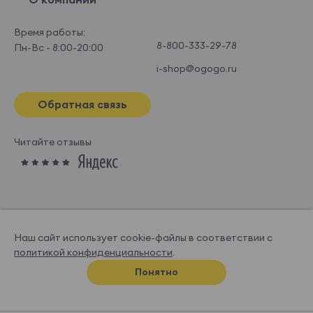
Время работы:
8-800-333-29-78
Пн-Вс - 8:00-20:00
i-shop@ogogo.ru
Обратная связь
Читайте отзывы
Наш сайт использует cookie-файлы в соответствии с
политикой конфиденциальности
.
© OGOGOHOME, 2026
Понятно
Спроектировано и нарисовано в
Супрематике