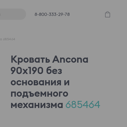
8-800-333-29-78
ма 685464
Кровать Ancona
90x190 без
основания и
подъемного
механизма
685464