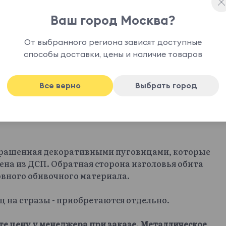
Ваш город Москва?
От выбранного региона зависят доступные
способы доставки, цены и наличие товаров
Все верно
Выбрать город
крашенная декоративными пуговицами, которые
ена из ДСП. Обратная сторона изголовья обита
овного обивочного материала.
иц на стразы - приобретаются отдельно.
те цену у менеджера при заказе. Металлическое