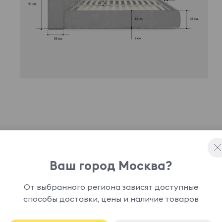
ное дизайнерское решение, способное привнести
 доставить истинное эстетическое
Ваш город Москва?
офт может быть укомплектована подъемным
анения.
От выбранного региона зависят доступные
способы доставки, цены и наличие товаров
основание кровати является опцией и