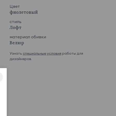
Цвет
фиолетовый
стиль
Лофт
материал обивки
Велюр
Узнать
специальные условия
работы для
дизайнеров.