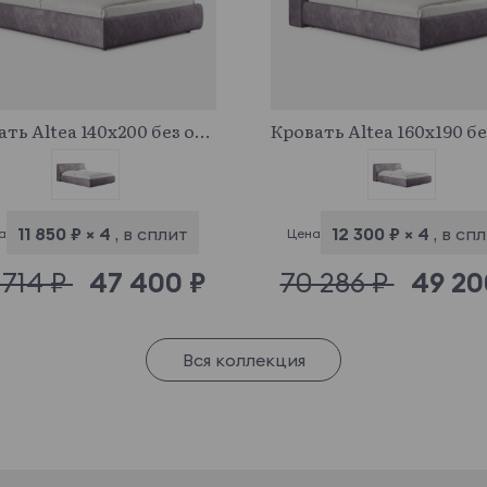
683730
683200
Кровать Altea 140x200 без основания и подъемного механизма
11 850 ₽ × 4
, в сплит
12 300 ₽ × 4
, в сп
а
Цена
 714 ₽
47 400 ₽
70 286 ₽
49 20
Вся коллекция