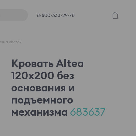
8-800-333-29-78
низма 683637
Кровать Altea
120x200 без
основания и
подъемного
механизма
683637