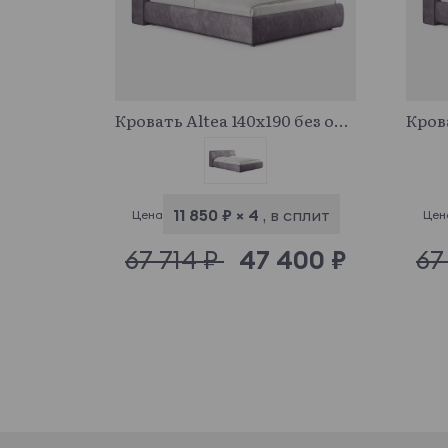
683107
Кровать Altea 140x190 без основания и подъемного механизма
11 850 ₽ × 4
, в сплит
Цена
Цен
67 714 ₽
47 400 ₽
67