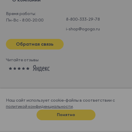
Время работы:
8-800-333-29-78
Пн-Вс - 8:00-20:00
i-shop@ogogo.ru
Обратная связь
Читайте отзывы
Наш сайт использует cookie-файлы в соответствии с
политикой конфиденциальности
.
© OGOGOHOME, 2026
Понятно
Спроектировано и нарисовано в
Супрематике