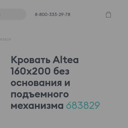
8-800-333-29-78
683829
Кровать Altea
160x200 без
основания и
подъемного
механизма
683829