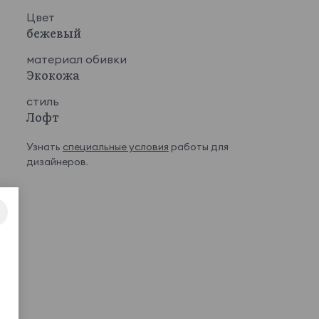
Цвет
бежевый
материал обивки
Экокожа
стиль
Лофт
Узнать
специальные условия
работы для
дизайнеров.