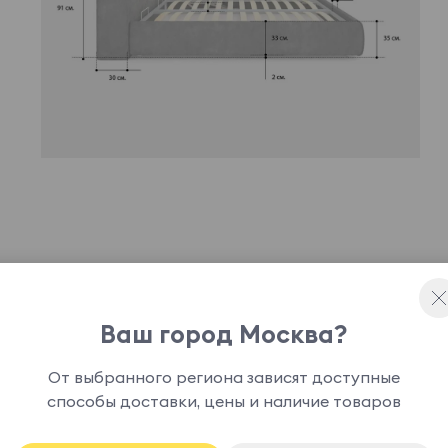
ное дизайнерское решение, способное привнести
 доставить истинное эстетическое
Ваш город Москва?
офт может быть укомплектована подъемным
анения.
От выбранного региона зависят доступные
способы доставки, цены и наличие товаров
основание кровати является опцией и