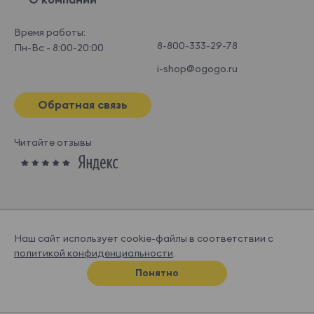
Время работы:
8-800-333-29-78
Пн-Вс - 8:00-20:00
i-shop@ogogo.ru
Обратная связь
Читайте отзывы
Наш сайт использует cookie-файлы в соответствии с
политикой конфиденциальности
.
© OGOGOHOME, 2026
Понятно
Спроектировано и нарисовано в
Супрематике