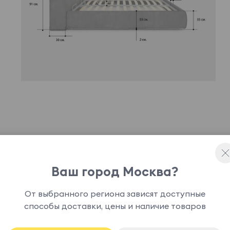
ное дизайнерское решение, способное привнести
 доставить истинное эстетическое
Ваш город Москва?
офт может быть укомплектована подъемным
анения.
От выбранного региона зависят доступные
способы доставки, цены и наличие товаров
основание кровати является опцией и