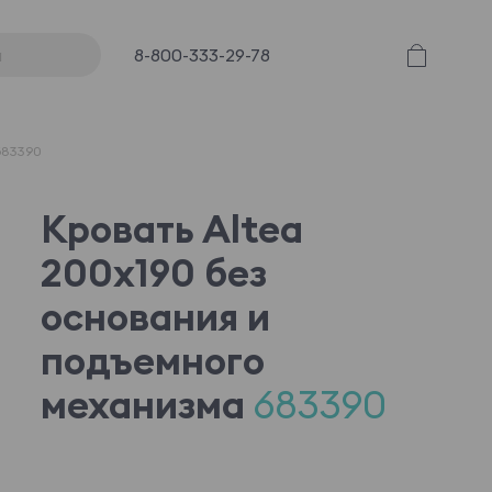
8-800-333-29-78
683390
Кровать Altea
200x190 без
основания и
подъемного
механизма
683390