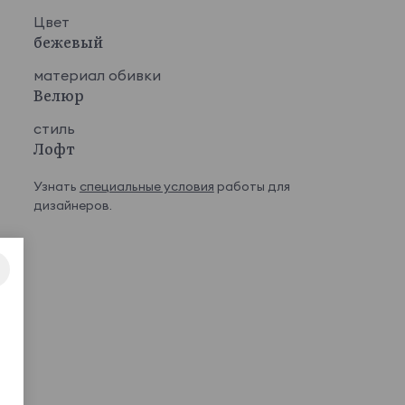
Цвет
бежевый
материал обивки
Велюр
стиль
Лофт
Узнать
специальные условия
работы для
дизайнеров.