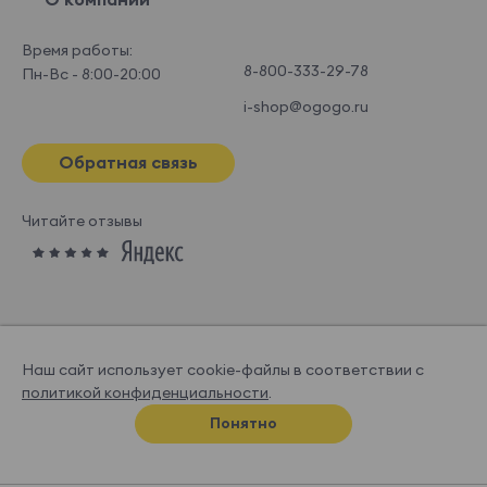
Время работы:
8-800-333-29-78
Пн-Вс - 8:00-20:00
i-shop@ogogo.ru
Обратная связь
Читайте отзывы
Наш сайт использует cookie-файлы в соответствии с
политикой конфиденциальности
.
© OGOGOHOME, 2026
Понятно
Спроектировано и нарисовано в
Супрематике