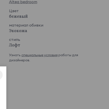
Altea bedroom
Цвет
бежевый
материал обивки
Экокожа
стиль
Лофт
Узнать
специальные условия
работы для
дизайнеров.