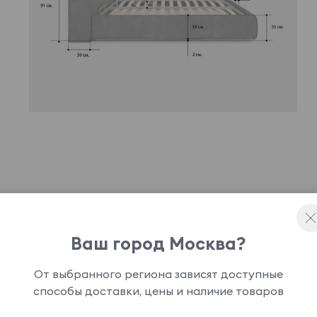
ное дизайнерское решение, способное привнести
 доставить истинное эстетическое
Ваш город Москва?
офт может быть укомплектована подъемным
анения.
От выбранного региона зависят доступные
способы доставки, цены и наличие товаров
основание кровати является опцией и