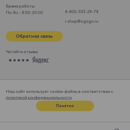
Время работы:
8-800-333-29-78
Пн-Вс - 8:00-20:00
i-shop@ogogo.ru
Обратная связь
Читайте отзывы
Наш сайт использует cookie-файлы в соответствии с
политикой конфиденциальности
.
© OGOGOHOME, 2026
Понятно
Спроектировано и нарисовано в
Супрематике