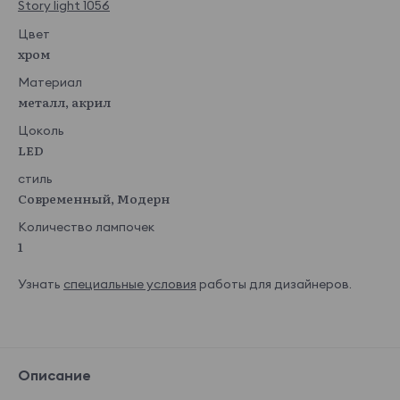
Story light 1056
Цвет
хром
Материал
металл, акрил
Цоколь
LED
стиль
Современный, Модерн
Количество лампочек
1
Узнать
специальные условия
работы для дизайнеров.
Описание