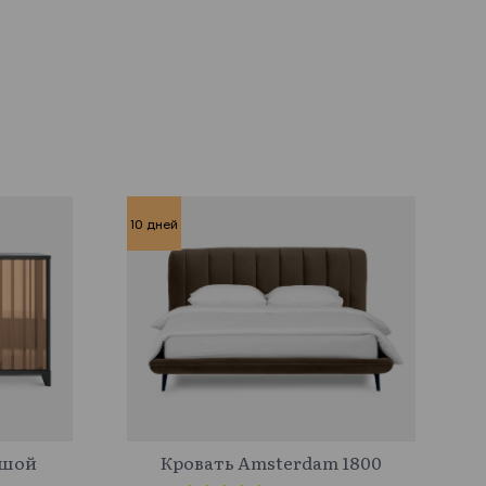
10 дней
583411
ьшой
Кровать Amsterdam 1800