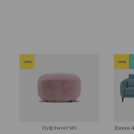
-10%
-10%
617941
Пуф Sweet 565
Диван 