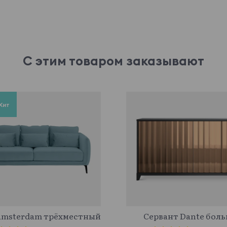
С этим товаром заказывают
Хит
583358
575208
Amsterdam трёхместный
Сервант Dante бол