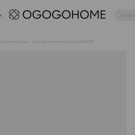
и
и и аксессуары
Однофазный шинопровод 684358