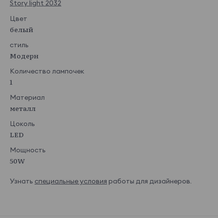
Story light 2032
Цвет
белый
стиль
Модерн
Количество лампочек
1
Материал
металл
Цоколь
LED
Мощность
50W
Узнать
специальные условия
работы для дизайнеров.