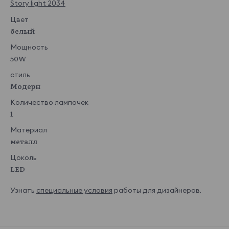
Story light 2034
Цвет
белый
Мощность
50W
стиль
Модерн
Количество лампочек
1
Материал
металл
Цоколь
LED
Узнать
специальные условия
работы для дизайнеров.