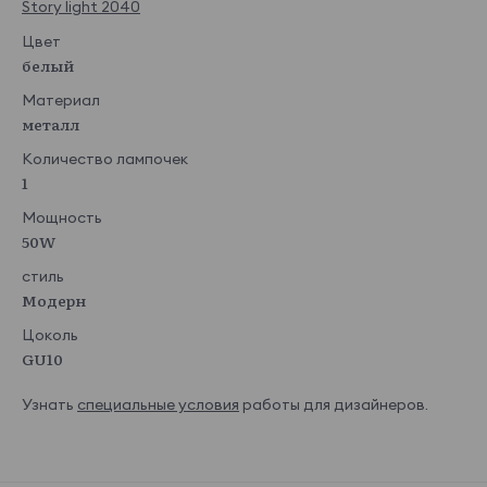
Story light 2040
Цвет
белый
Материал
металл
Количество лампочек
1
Мощность
50W
стиль
Модерн
Цоколь
GU10
Узнать
специальные условия
работы для дизайнеров.