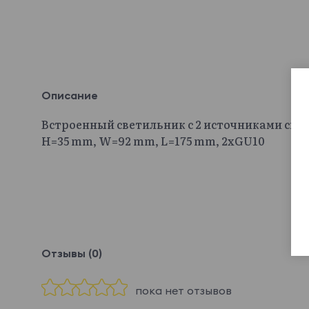
Описание
Встроенный светильник с 2 источниками свет
H=35 mm, W=92 mm, L=175 mm, 2хGU10
Отзывы (0)
пока нет отзывов