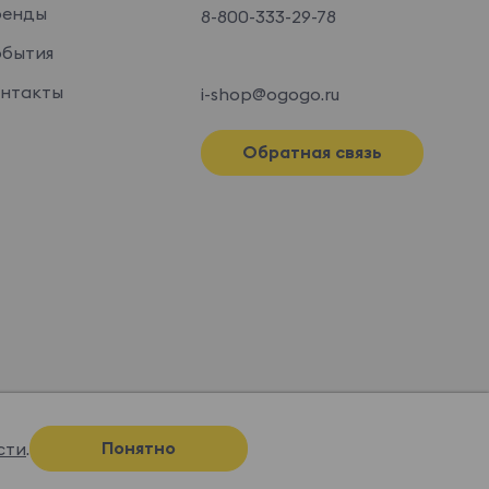
ренды
8-800-333-29-78
бытия
нтакты
i-shop@ogogo.ru
Обратная связь
Понятно
сти
.
Спроектировано и нарисовано в
Супрематике