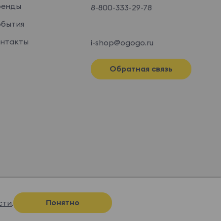
ренды
8-800-333-29-78
бытия
нтакты
i-shop@ogogo.ru
Обратная связь
Понятно
сти
.
Спроектировано и нарисовано в
Супрематике