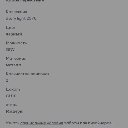
Коллекция
Story light 2070
Цвет
черный
Мощность
50W
Материал
металл
Количество лампочек
2
Цоколь
GU10
стиль
Модерн
Узнать
специальные условия
работы для дизайнеров.