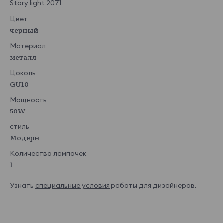
Story light 2071
Цвет
черный
Материал
металл
Цоколь
GU10
Мощность
50W
стиль
Модерн
Количество лампочек
1
Узнать
специальные условия
работы для дизайнеров.